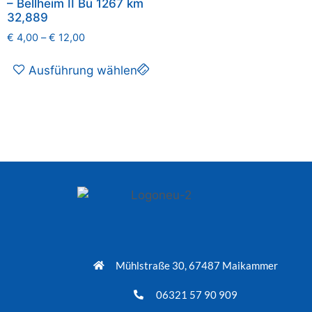
– Bellheim II Bü 1267 km
32,889
€
4,00
–
€
12,00
Ausführung wählen
Mühlstraße 30, 67487 Maikammer
06321 57 90 909