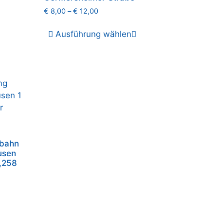
€
8,00
–
€
12,00
Ausführung wählen
nbahn
usen
,258