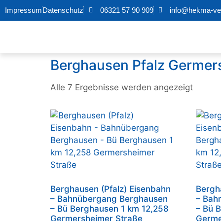
Impressum
Datenschutz
06321 57 90 909
info@hekma-ver
Berghausen Pfalz Germer
Alle 7 Ergebnisse werden angezeigt
Berghausen (Pfalz) Eisenbahn
Bergh
– Bahnübergang Berghausen
– Bah
– Bü Berghausen 1 km 12,258
– Bü 
Germersheimer Straße
Germe