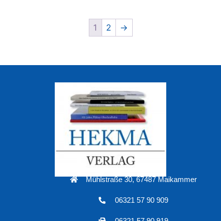
1
2
→
Mühlstraße 30, 67487 Maikammer
06321 57 90 909
06321 57 90 919