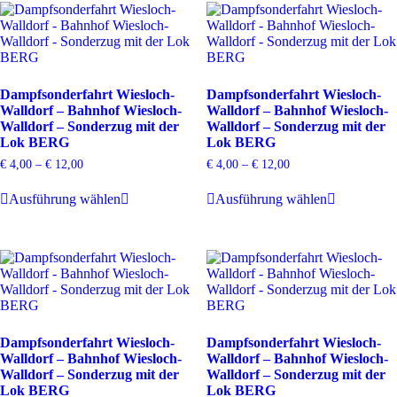
Dampfsonderfahrt Wiesloch-
Dampfsonderfahrt Wiesloch-
Walldorf – Bahnhof Wiesloch-
Walldorf – Bahnhof Wiesloch-
Walldorf – Sonderzug mit der
Walldorf – Sonderzug mit der
Lok BERG
Lok BERG
€
4,00
–
€
12,00
€
4,00
–
€
12,00
Dieses
Dieses
Ausführung wählen
Ausführung wählen
Produkt
Produkt
weist
weist
mehrere
mehrere
Varianten
Varianten
auf.
auf.
Die
Die
Optionen
Optionen
können
können
auf
auf
Dampfsonderfahrt Wiesloch-
Dampfsonderfahrt Wiesloch-
der
der
Walldorf – Bahnhof Wiesloch-
Walldorf – Bahnhof Wiesloch-
Produktseite
Produktsei
Walldorf – Sonderzug mit der
Walldorf – Sonderzug mit der
gewählt
gewählt
Lok BERG
Lok BERG
werden
werden