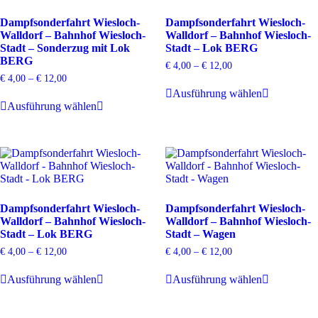
können
können
Dampfsonderfahrt Wiesloch-
Dampfsonderfahrt Wiesloch-
auf
auf
Walldorf – Bahnhof Wiesloch-
Walldorf – Bahnhof Wiesloch-
der
der
Stadt – Sonderzug mit Lok
Stadt – Lok BERG
Produktseite
Produktsei
BERG
gewählt
gewählt
€
4,00
–
€
12,00
werden
werden
€
4,00
–
€
12,00
Dieses
Ausführung wählen
Dieses
Produkt
Ausführung wählen
Produkt
weist
weist
mehrere
mehrere
Varianten
Varianten
auf.
auf.
Die
Die
Optionen
Optionen
können
können
auf
Dampfsonderfahrt Wiesloch-
Dampfsonderfahrt Wiesloch-
auf
der
Walldorf – Bahnhof Wiesloch-
Walldorf – Bahnhof Wiesloch-
der
Produktsei
Stadt – Lok BERG
Stadt – Wagen
Produktseite
gewählt
gewählt
werden
€
4,00
–
€
12,00
€
4,00
–
€
12,00
werden
Dieses
Dieses
Ausführung wählen
Ausführung wählen
Produkt
Produkt
weist
weist
mehrere
mehrere