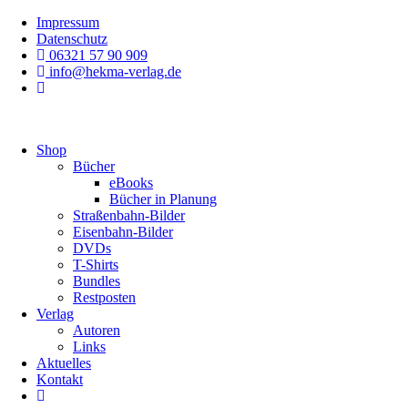
Zum
Impressum
Inhalt
Datenschutz
springen
06321 57 90 909
info@hekma-verlag.de
Shop
Bücher
eBooks
Bücher in Planung
Straßenbahn-Bilder
Eisenbahn-Bilder
DVDs
T-Shirts
Bundles
Restposten
Verlag
Autoren
Links
Aktuelles
Kontakt