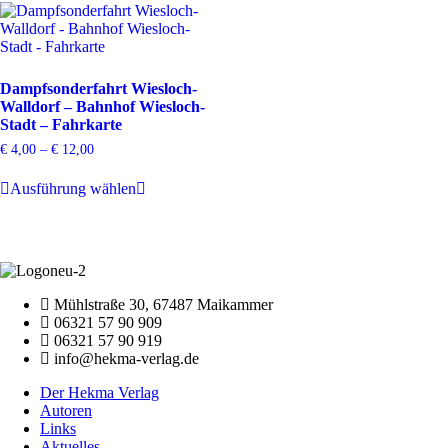
Varianten
Varianten
auf.
auf.
Die
Die
Optionen
Optionen
können
können
Dampfsonderfahrt Wiesloch-
auf
auf
Walldorf – Bahnhof Wiesloch-
der
der
Stadt – Fahrkarte
Produktseite
Produktsei
gewählt
gewählt
€
4,00
–
€
12,00
werden
werden
Dieses
Ausführung wählen
Produkt
weist
mehrere
Varianten
auf.
Die
Optionen
Mühlstraße 30, 67487 Maikammer
können
06321 57 90 909
auf
06321 57 90 919
der
info@hekma-verlag.de
Produktseite
gewählt
Der Hekma Verlag
werden
Autoren
Links
Aktuelles