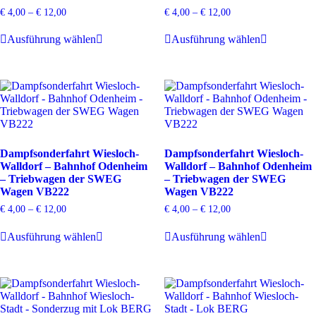
€
4,00
–
€
12,00
€
4,00
–
€
12,00
Dieses
Dieses
Ausführung wählen
Ausführung wählen
Produkt
Produkt
weist
weist
mehrere
mehrere
Varianten
Varianten
auf.
auf.
Die
Die
Optionen
Optionen
können
können
auf
auf
Dampfsonderfahrt Wiesloch-
Dampfsonderfahrt Wiesloch-
der
der
Walldorf – Bahnhof Odenheim
Walldorf – Bahnhof Odenheim
Produktseite
Produktsei
– Triebwagen der SWEG
– Triebwagen der SWEG
gewählt
gewählt
Wagen VB222
Wagen VB222
werden
werden
€
4,00
–
€
12,00
€
4,00
–
€
12,00
Dieses
Dieses
Ausführung wählen
Ausführung wählen
Produkt
Produkt
weist
weist
mehrere
mehrere
Varianten
Varianten
auf.
auf.
Die
Die
Optionen
Optionen