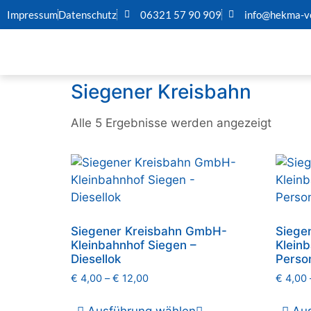
Impressum
Datenschutz
06321 57 90 909
info@hekma-ve
Siegener Kreisbahn
Alle 5 Ergebnisse werden angezeigt
Siegener Kreisbahn GmbH-
Siege
Kleinbahnhof Siegen –
Klein
Diesellok
Perso
€
4,00
–
€
12,00
€
4,00