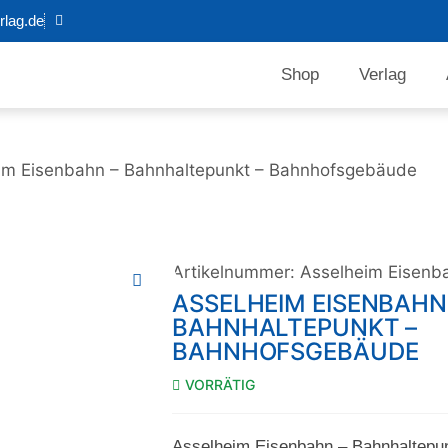
lag.de
Shop
Verlag
im Eisenbahn – Bahnhaltepunkt – Bahnhofsgebäude
Artikelnummer:
Asselheim Eisenb
ASSELHEIM EISENBAHN
BAHNHALTEPUNKT –
BAHNHOFSGEBÄUDE
VORRÄTIG
Asselheim Eisenbahn – Bahnhaltepu