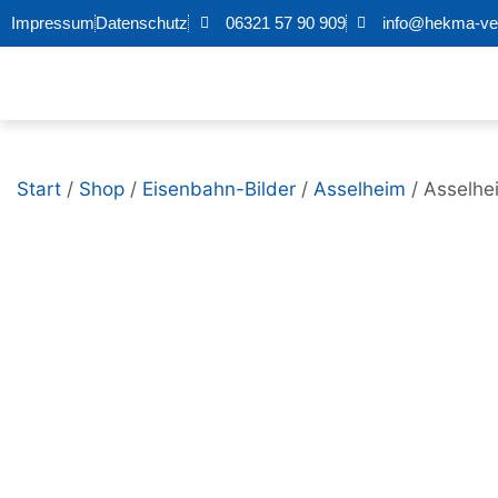
Impressum
Datenschutz
06321 57 90 909
info@hekma-ver
Start
/
Shop
/
Eisenbahn-Bilder
/
Asselheim
/ Asselhe