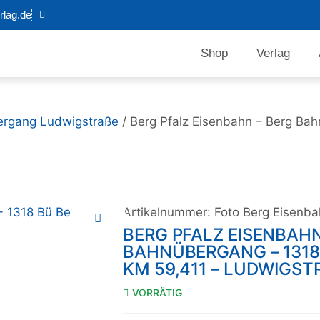
lag.de
Shop
Verlag
ergang Ludwigstraße
/ Berg Pfalz Eisenbahn – Berg Bah
Artikelnummer:
Foto Berg Eisenb
BERG PFALZ EISENBAHN
BAHNÜBERGANG – 1318 
KM 59,411 – LUDWIGST
VORRÄTIG