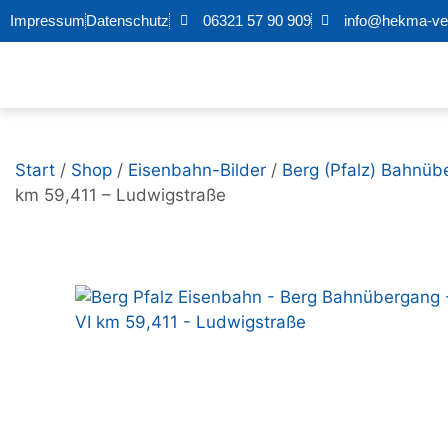
Impressum
Datenschutz
06321 57 90 909
info@hekma-ver
Start
/
Shop
/
Eisenbahn-Bilder
/
Berg (Pfalz) Bahnüb
km 59,411 – Ludwigstraße