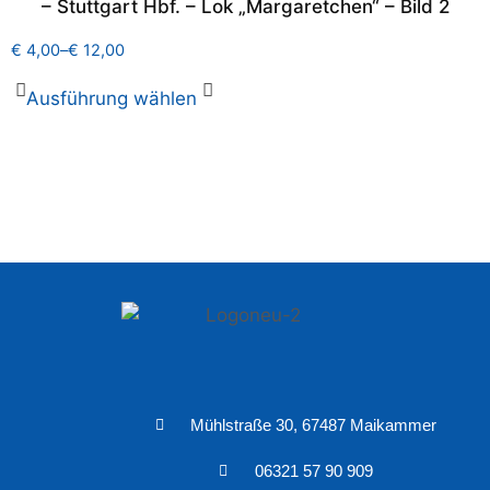
– Stuttgart Hbf. – Lok „Margaretchen“ – Bild 2
€
4,00
–
€
12,00
Ausführung wählen
Mühlstraße 30, 67487 Maikammer
06321 57 90 909