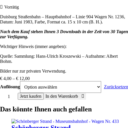
Vorrätig
Duisburg Straßenbahn – Hauptbahnhof – Linie 904 Wagen Nr. 1236,
Datum: Juni 1983, Farbe, Format ca. 15 x 10 cm (B. H.).
Nach dem Kauf stehen Ihnen 3 Downloads in der Zeit von 30 Tagen
zur Verfügung.
Wichtiger Hinweis (immer angeben):
Quelle: Sammlung: Hans-Ulrich Kroszewski – Aufnahme: Albert
Bohm.
Bilder nur zur privaten Verwendung.
€
4,00
–
€
12,00
Auflösung
Zurücksetze
Duisburg
Jetzt kaufen
In den Warenkorb
Straßenbahn
-
Das könnte Ihnen auch gefallen
Hauptbahnhof
-
Linie
Dieses
904
Produkt
Schönberger Strand –