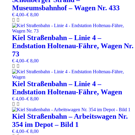
Wagen
weist
Museumsbahnhof – Wagen Nr. 433
Nr.
mehrere
1236
Varianten
€
4,00
–
€
8,00
Menge
auf.
Die
Dieses
Optionen
Produkt
können
weist
Kiel Straßenbahn – Linie 4 –
auf
mehrere
Endstation Holtenau-Fähre, Wagen Nr.
der
Varianten
Produktseite
auf.
73
gewählt
Die
€
4,00
–
€
8,00
werden
Optionen
können
Dieses
auf
Produkt
der
weist
Kiel Straßenbahn – Linie 4 –
Produktseite
mehrere
gewählt
Endstation Holtenau-Fähre, Wagen
Varianten
werden
auf.
€
4,00
–
€
8,00
Die
Optionen
Dieses
können
Produkt
Kiel Straßenbahn – Arbeitswagen Nr.
auf
weist
354 im Depot – Bild 1
der
mehrere
Produktseite
Varianten
€
4,00
–
€
8,00