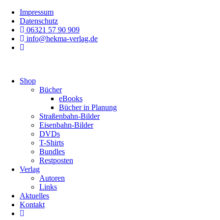
Zum
Impressum
Inhalt
Datenschutz
springen
06321 57 90 909
info@hekma-verlag.de
Shop
Bücher
eBooks
Bücher in Planung
Straßenbahn-Bilder
Eisenbahn-Bilder
DVDs
T-Shirts
Bundles
Restposten
Verlag
Autoren
Links
Aktuelles
Kontakt