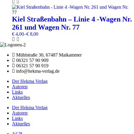
gewählt
auf.
werden
Die
Dieses
Optionen
Produkt
können
weist
Kiel Straßenbahn – Linie 4 -Wagen Nr.
auf
mehrere
261 und Wagen Nr. 77
der
Varianten
Produktseite
auf.
€
4,00
–
€
8,00
gewählt
Die
werden
Optionen
können
Mühlstraße 30, 67487 Maikammer
auf
06321 57 90 909
der
06321 57 90 919
Produktseite
info@hekma-verlag.de
gewählt
werden
Der Hekma Verlag
Autoren
Links
Aktuelles
Der Hekma Verlag
Autoren
Links
Aktuelles
AGB