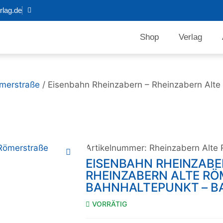
lag.de
Shop
Verlag
ömerstraße
/ Eisenbahn Rheinzabern – Rheinzabern Alte
Artikelnummer:
Rheinzabern Alte
EISENBAHN RHEINZABE
RHEINZABERN ALTE RÖM
AHNHALTEPUNKT – BA
VORRÄTIG