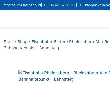
Impressum
Datenschutz
06321 57 90 909
info@hekma-ver
Start
/
Shop
/
Eisenbahn-Bilder
/
Rheinzabern Alte R
Bahnhaltepunkt – Bahnsteig