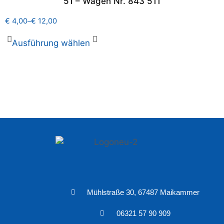
51 – Wagen Nr. 843 511
€
4,00
–
€
12,00
Ausführung wählen
Mühlstraße 30, 67487 Maikammer
06321 57 90 909