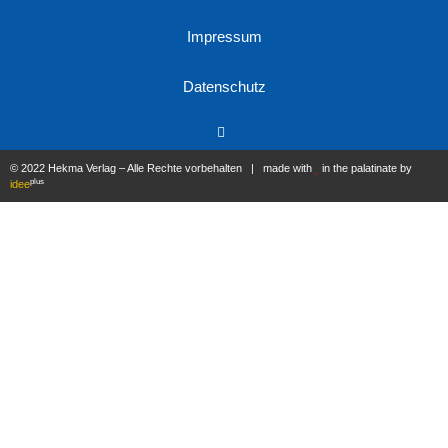
Impressum
Datenschutz
© 2022 Hekma Verlag – Alle Rechte vorbehalten | made with
in the palatinate by
plus
idee