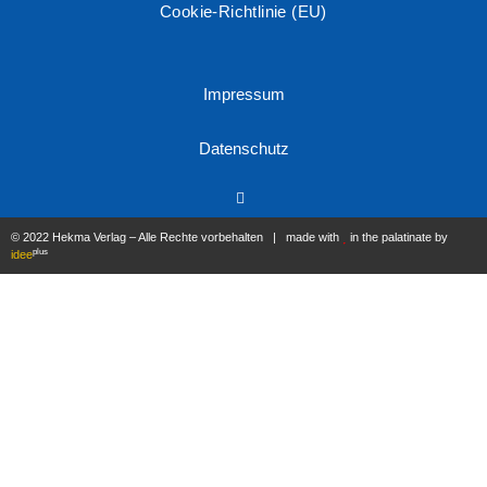
Cookie-Richtlinie (EU)
Impressum
Datenschutz
© 2022 Hekma Verlag – Alle Rechte vorbehalten | made with
in the palatinate by
plus
idee