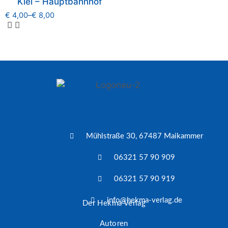
Kiel – Hauptbahnhof
€
4,00
–
€
8,00
Mühlstraße 30, 67487 Maikammer
06321 57 90 909
06321 57 90 919
info@hekma-verlag.de
Der Hekma Verlag
Autoren