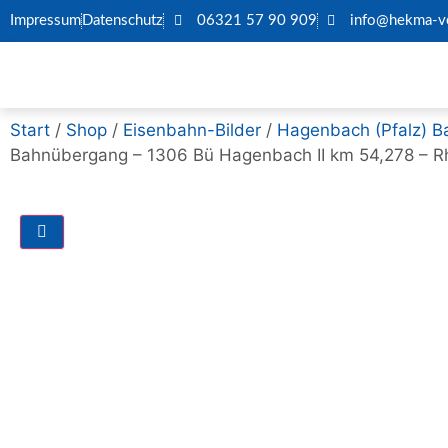
Impressum
Datenschutz
06321 57 90 909
info@hekma-ve
Start
/
Shop
/
Eisenbahn-Bilder
/
Hagenbach (Pfalz) B
Bahnübergang – 1306 Bü Hagenbach II km 54,278 – R