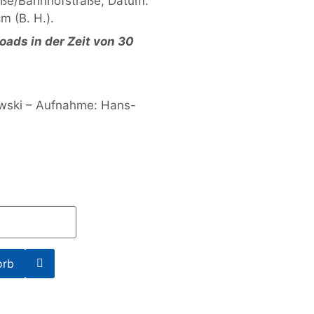
aße/Bahnhofstraße, Datum:
m (B. H.).
ads in der Zeit von 30
ewski – Aufnahme: Hans-
orb