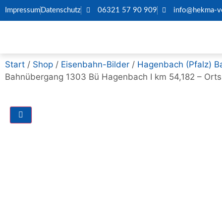
Impressum
Datenschutz
06321 57 90 909
info@hekma-ve
Start
/
Shop
/
Eisenbahn-Bilder
/
Hagenbach (Pfalz) B
Bahnübergang 1303 Bü Hagenbach I km 54,182 – Orts