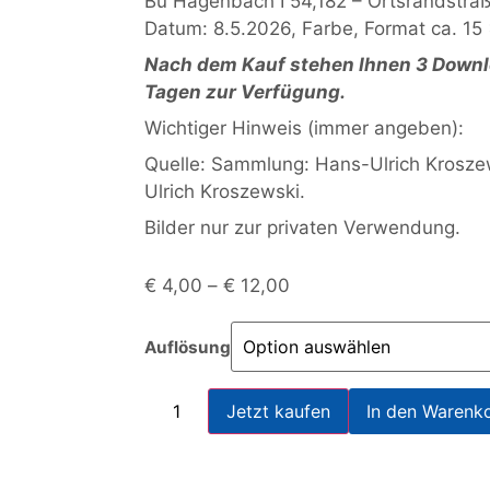
Bü Hagenbach I 54,182 – Ortsrandstra
Datum: 8.5.2026, Farbe, Format ca. 15 
Nach dem Kauf stehen Ihnen 3 Downlo
Tagen zur Verfügung.
Wichtiger Hinweis (immer angeben):
Quelle: Sammlung: Hans-Ulrich Krosz
Ulrich Kroszewski.
Bilder nur zur privaten Verwendung.
€
4,00
–
€
12,00
Auflösung
Jetzt kaufen
In den Warenk