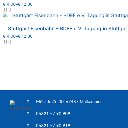
€
4,00
–
€
12,00
Stuttgart Eisenbahn – BDEF e.V. Tagung in Stuttgart
€
4,00
–
€
12,00
Mühlstraße 30, 67487 Maikammer
06321 57 90 909
06321 57 90 919