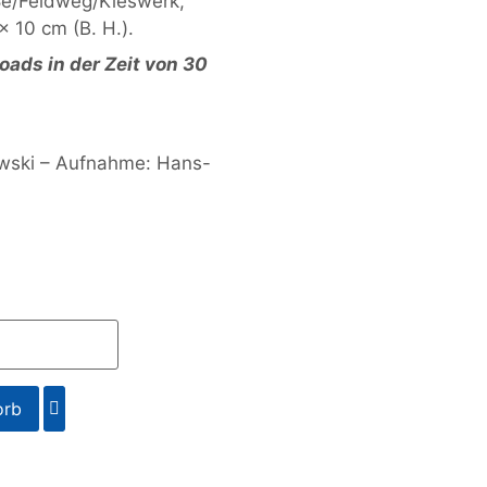
ße/Feldweg/Kieswerk,
x 10 cm (B. H.).
ads in der Zeit von 30
ewski – Aufnahme: Hans-
orb