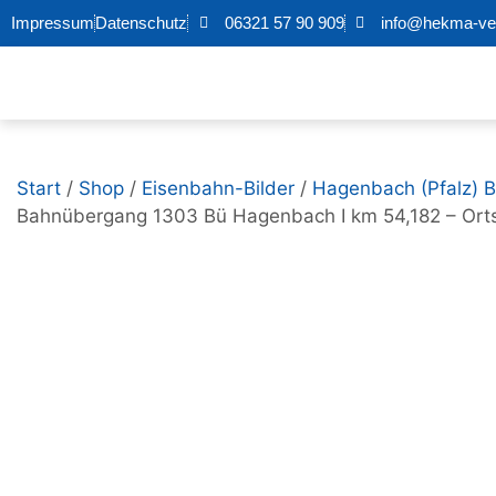
Impressum
Datenschutz
06321 57 90 909
info@hekma-ver
Start
/
Shop
/
Eisenbahn-Bilder
/
Hagenbach (Pfalz) 
Bahnübergang 1303 Bü Hagenbach I km 54,182 – Ort