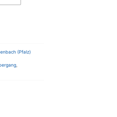
enbach (Pfalz)
bergang
,