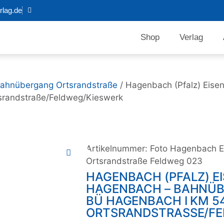
lag.de
Shop
Verlag
Bahnübergang Ortsrandstraße
/ Hagenbach (Pfalz) Eise
srandstraße/Feldweg/Kieswerk
Artikelnummer:
Foto Hagenbach E
Ortsrandstraße Feldweg 023
HAGENBACH (PFALZ) E
HAGENBACH – BAHNÜB
BÜ HAGENBACH I KM 54
ORTSRANDSTRASSE/FE