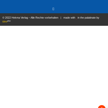
© 2022 Hekma Verlag – Alle Rechte vorbehalten | made with
in the palatinate by
plus
idee