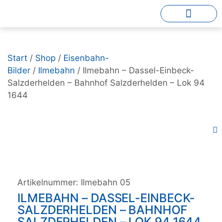
Start
/
Shop
/
Eisenbahn-
Bilder
/
Ilmebahn
/ Ilmebahn – Dassel-Einbeck-
Salzderhelden – Bahnhof Salzderhelden – Lok 94
1644
Artikelnummer:
Ilmebahn 05
ILMEBAHN – DASSEL-EINBECK-
SALZDERHELDEN – BAHNHOF
SALZDERHELDEN – LOK 94 1644