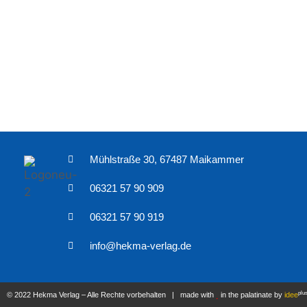
Mühlstraße 30, 67487 Maikammer
06321 57 90 909
06321 57 90 919
info@hekma-verlag.de
plu
© 2022 Hekma Verlag – Alle Rechte vorbehalten | made with
in the palatinate by
idee