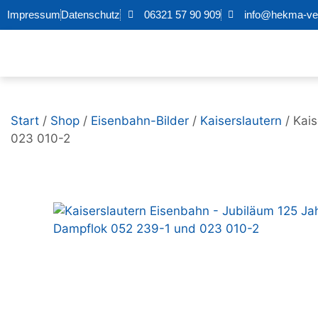
Impressum
Datenschutz
06321 57 90 909
info@hekma-ver
Start
/
Shop
/
Eisenbahn-Bilder
/
Kaiserslautern
/ Kai
023 010-2