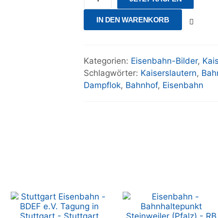
IN DEN WARENKORB
Kategorien:
Eisenbahn-Bilder
,
Kai
Schlagwörter:
Kaiserslautern
,
Bah
Dampflok
,
Bahnhof
,
Eisenbahn