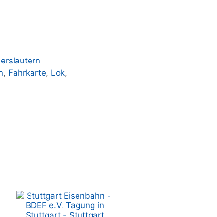
serslautern
n
,
Fahrkarte
,
Lok
,