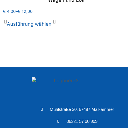
– Wagen und Lok
€
4,00
–
€
12,00
Ausführung wählen
Mühlstraße 30, 67487 Maikammer
06321 57 90 909