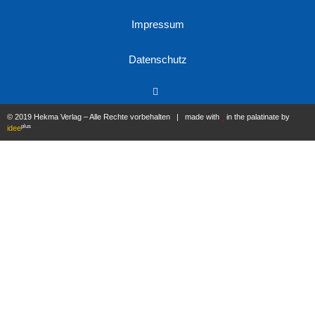
Impressum
Datenschutz
© 2019 Hekma Verlag – Alle Rechte vorbehalten | made with
in the palatinate by
plus
idee