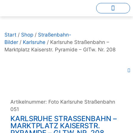
Start
/
Shop
/
Straßenbahn-
Bilder
/
Karlsruhe
/ Karlsruhe Straßenbahn –
Marktplatz Kaiserstr. Pyramide – GlTw. Nr. 208
Artikelnummer:
Foto Karlsruhe Straßenbahn
051
KARLSRUHE STRASSENBAHN – M
ARKTPLATZ KAISERSTR. P
YRAMIDE – GLTW. NR. 208