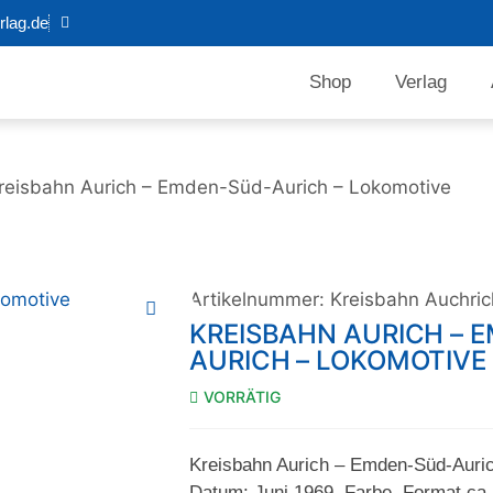
lag.de
Shop
Verlag
reisbahn Aurich – Emden-Süd-Aurich – Lokomotive
Artikelnummer:
Kreisbahn Auchri
KREISBAHN AURICH – 
AURICH – LOKOMOTIVE
VORRÄTIG
Kreisbahn Aurich – Emden-Süd-Auric
Datum: Juni 1969, Farbe, Format ca.