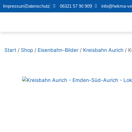
Impressum
Datenschutz
06321 57 90 909
info@hekma-ver
Start
/
Shop
/
Eisenbahn-Bilder
/
Kreisbahn Aurich
/ K