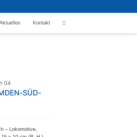
Aktuelles
Kontakt
ch 04
EMDEN-SÜD-
h – Lokomotive,
 15 x 10 cm (B. H.).