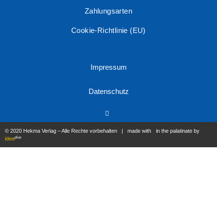
Zahlungsarten
Cookie-Richtlinie (EU)
Impressum
Datenschutz
© 2020 Hekma Verlag – Alle Rechte vorbehalten | made with
in the palatinate by
plus
idee