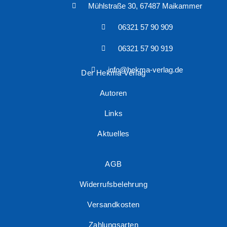
Mühlstraße 30, 67487 Maikammer
06321 57 90 909
06321 57 90 919
info@hekma-verlag.de
Der Hekma Verlag
Autoren
Links
Aktuelles
AGB
Widerrufsbelehrung
Versandkosten
Zahlungsarten