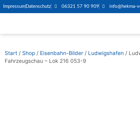
Impressum
Datenschutz
06321 57 90 909
info@hekma-ve
Start
/
Shop
/
Eisenbahn-Bilder
/
Ludwigshafen
/ Lud
Fahrzeugschau – Lok 216 053-9