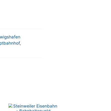
wigshafen
ptbahnhof
,