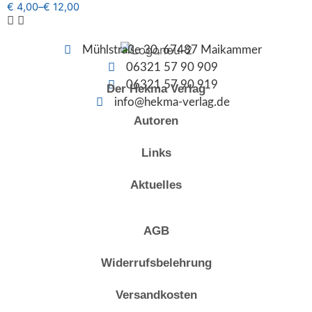
€
4,00
–
€
12,00
Mühlstraße 30, 67487 Maikammer
06321 57 90 909
06321 57 90 919
Der Hekma Verlag
info@hekma-verlag.de
Autoren
Links
Aktuelles
AGB
Widerrufsbelehrung
Versandkosten