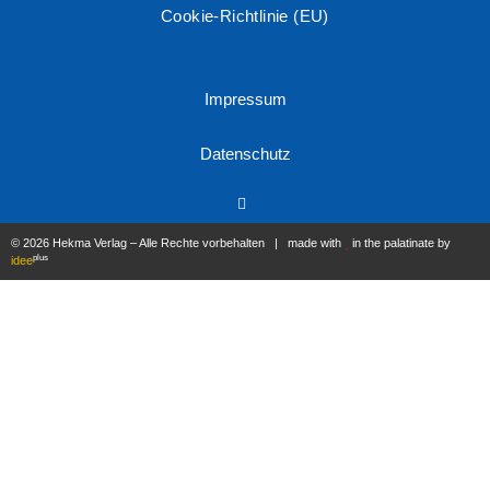
Cookie-Richtlinie (EU)
Impressum
Datenschutz
© 2026 Hekma Verlag – Alle Rechte vorbehalten | made with
in the palatinate by
plus
idee