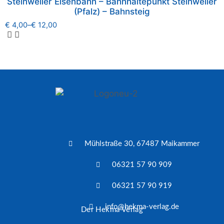
Steinweiler Eisenbahn – Bahnhaltepunkt Steinweiler
(Pfalz) – Bahnsteig
€
4,00
–
€
12,00
Mühlstraße 30, 67487 Maikammer
06321 57 90 909
06321 57 90 919
info@hekma-verlag.de
Der Hekma Verlag