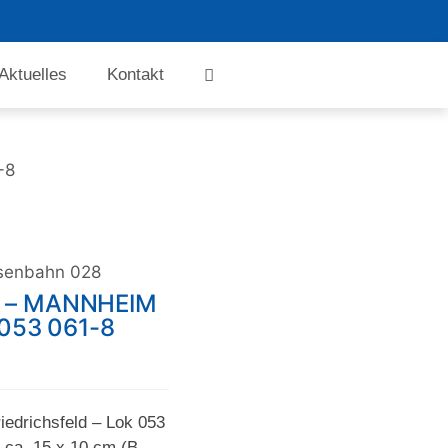
Aktuelles
Kontakt
-8
senbahn 028
 – MANNHEIM
053 061-8
edrichsfeld – Lok 053
 ca. 15 x 10 cm (B.