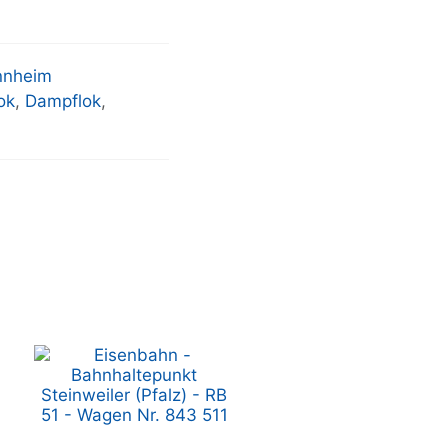
nheim
ok
,
Dampflok
,