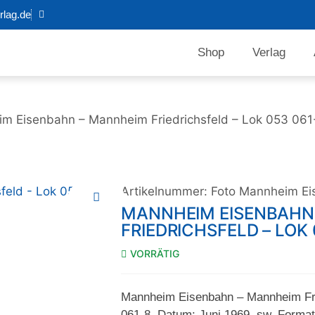
lag.de
Shop
Verlag
m Eisenbahn – Mannheim Friedrichsfeld – Lok 053 061
Artikelnummer:
Foto Mannheim Ei
MANNHEIM EISENBAHN
FRIEDRICHSFELD – LOK 
VORRÄTIG
Mannheim Eisenbahn – Mannheim Fri
061-8, Datum: Juni 1969, sw, Format