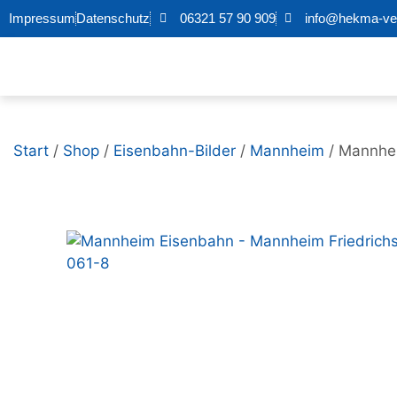
Impressum
Datenschutz
06321 57 90 909
info@hekma-ver
Start
/
Shop
/
Eisenbahn-Bilder
/
Mannheim
/ Mannhei