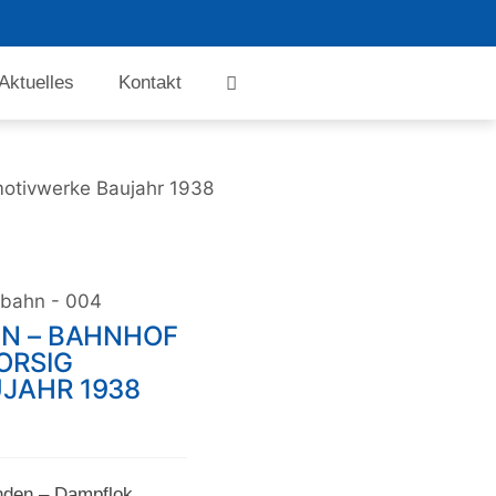
Aktuelles
Kontakt
otivwerke Baujahr 1938
nbahn - 004
EN – BAHNHOF
ORSIG
JAHR 1938
nden – Dampflok