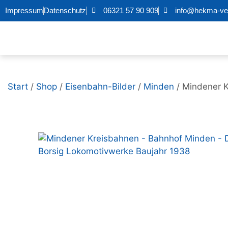
Impressum
Datenschutz
06321 57 90 909
info@hekma-ver
Start
/
Shop
/
Eisenbahn-Bilder
/
Minden
/ Mindener K