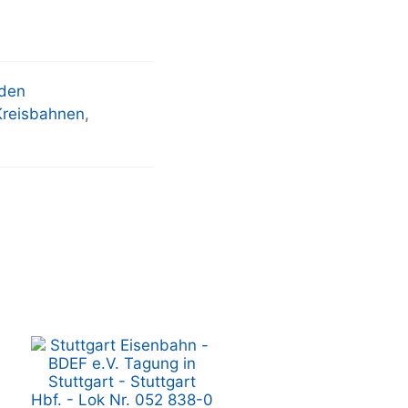
den
Kreisbahnen
,