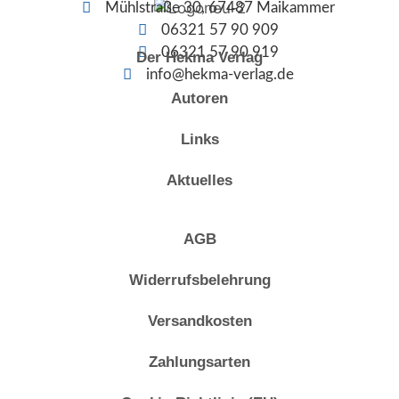
Mühlstraße 30, 67487 Maikammer
06321 57 90 909
06321 57 90 919
Der Hekma Verlag
info@hekma-verlag.de
Autoren
Links
Aktuelles
AGB
Widerrufsbelehrung
Versandkosten
Zahlungsarten