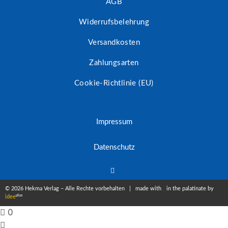
AGB
Widerrufsbelehrung
Versandkosten
Zahlungsarten
Cookie-Richtlinie (EU)
Impressum
Datenschutz
© 2026 Hekma Verlag – Alle Rechte vorbehalten | made with
in the palatinate by
plus
idee
0