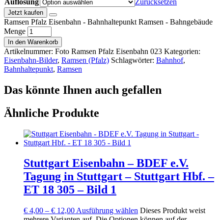
Auflösung
Zurücksetzen
Jetzt kaufen
Ramsen Pfalz Eisenbahn - Bahnhaltepunkt Ramsen - Bahngebäude
Menge
In den Warenkorb
Artikelnummer:
Foto Ramsen Pfalz Eisenbahn 023
Kategorien:
Eisenbahn-Bilder
,
Ramsen (Pfalz)
Schlagwörter:
Bahnhof
,
Bahnhaltepunkt
,
Ramsen
Das könnte Ihnen auch gefallen
Ähnliche Produkte
Stuttgart Eisenbahn – BDEF e.V.
Tagung in Stuttgart – Stuttgart Hbf. –
ET 18 305 – Bild 1
€
4,00
–
€
12,00
Ausführung wählen
Dieses Produkt weist
mehrere Varianten auf. Die Optionen können auf der