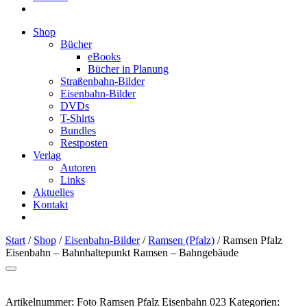
Shop
Bücher
eBooks
Bücher in Planung
Straßenbahn-Bilder
Eisenbahn-Bilder
DVDs
T-Shirts
Bundles
Restposten
Verlag
Autoren
Links
Aktuelles
Kontakt
Start
/
Shop
/
Eisenbahn-Bilder
/
Ramsen (Pfalz)
/ Ramsen Pfalz
Eisenbahn – Bahnhaltepunkt Ramsen – Bahngebäude
Artikelnummer:
Foto Ramsen Pfalz Eisenbahn 023
Kategorien: