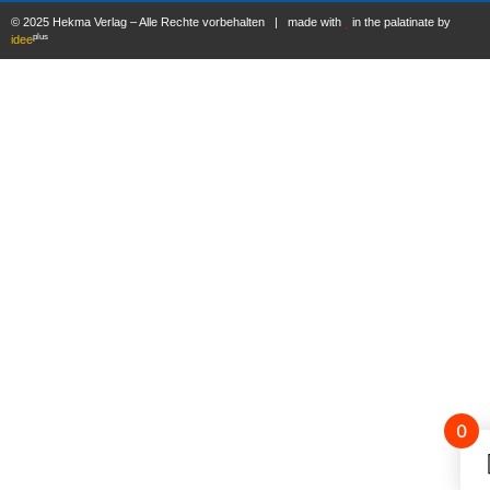
© 2025 Hekma Verlag – Alle Rechte vorbehalten | made with
in the palatinate by
plus
idee
0