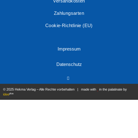
Versandkosten
Zahlungsarten
Cookie-Richtlinie (EU)
Impressum
Datenschutz
© 2025 Hekma Verlag – Alle Rechte vorbehalten | made with
in the palatinate by
plus
idee