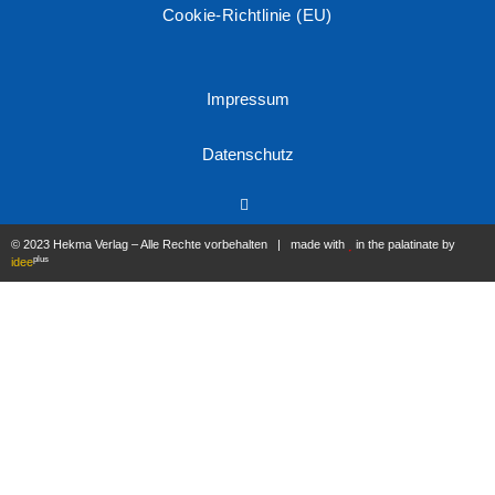
Cookie-Richtlinie (EU)
Impressum
Datenschutz
© 2023 Hekma Verlag – Alle Rechte vorbehalten | made with
in the palatinate by
plus
idee