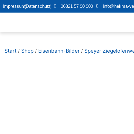
Impressum
Datenschutz
06321 57 90 909
info@hekma-ver
Start
/
Shop
/
Eisenbahn-Bilder
/
Speyer Ziegelofenw