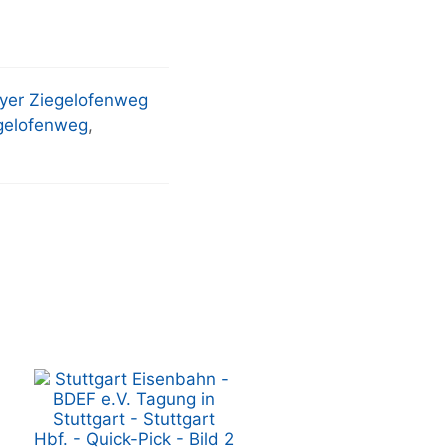
yer Ziegelofenweg
gelofenweg
,