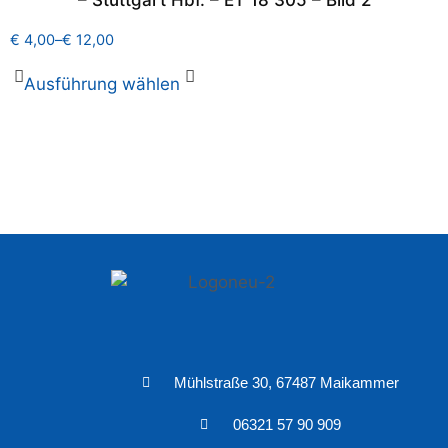
– Stuttgart Hbf. – ET 18 305 – Bild 2
€
4,00
–
€
12,00
Ausführung wählen
Mühlstraße 30, 67487 Maikammer
06321 57 90 909