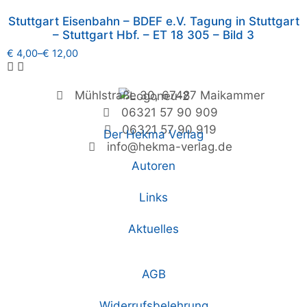
Stuttgart Eisenbahn – BDEF e.V. Tagung in Stuttgart
– Stuttgart Hbf. – ET 18 305 – Bild 3
€
4,00
–
€
12,00
Mühlstraße 30, 67487 Maikammer
06321 57 90 909
06321 57 90 919
Der Hekma Verlag
info@hekma-verlag.de
Autoren
Links
Aktuelles
AGB
Widerrufsbelehrung