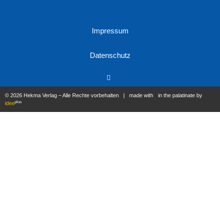
Impressum
Datenschutz
© 2026 Hekma Verlag – Alle Rechte vorbehalten | made with
in the palatinate by
plus
idee