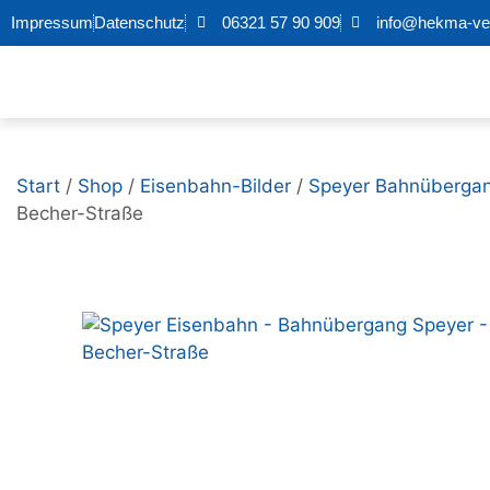
Impressum
Datenschutz
06321 57 90 909
info@hekma-ver
Start
/
Shop
/
Eisenbahn-Bilder
/
Speyer Bahnübergan
Becher-Straße