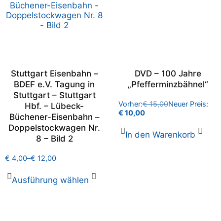
Stuttgart Eisenbahn –
DVD – 100 Jahre
BDEF e.V. Tagung in
„Pfefferminzbähnel“
Stuttgart – Stuttgart
Vorher:
€
15,00
Neuer Preis:
Hbf. – Lübeck-
€
10,00
Büchener-Eisenbahn –
Doppelstockwagen Nr.
In den Warenkorb
8 – Bild 2
€
4,00
–
€
12,00
Ausführung wählen