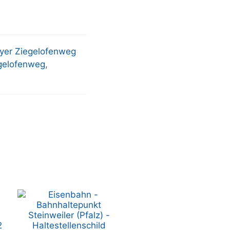
yer Ziegelofenweg
gelofenweg
,