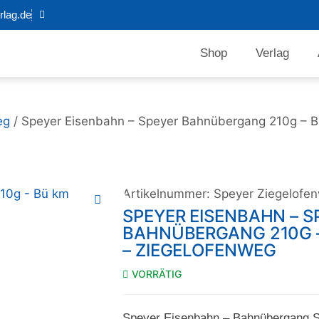
lag.de
Shop
Verlag
eg
/ Speyer Eisenbahn – Speyer Bahnübergang 210g – B
Artikelnummer:
Speyer Ziegelofe
SPEYER EISENBAHN – S
BAHNÜBERGANG 210G –
– ZIEGELOFENWEG
VORRÄTIG
Speyer Eisenbahn – Bahnübergang S