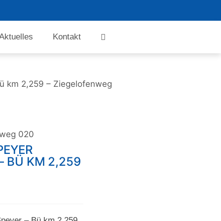
Aktuelles
Kontakt
ü km 2,259 – Ziegelofenweg
nweg 020
PEYER
 BÜ KM 2,259
peyer – Bü km 2,259