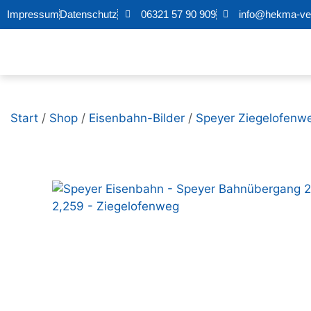
Impressum
Datenschutz
06321 57 90 909
info@hekma-ver
Start
/
Shop
/
Eisenbahn-Bilder
/
Speyer Ziegelofenw