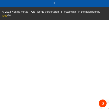
© 2018 Hekma Verlag – Alle Rechte vorbehalten | made with
in the palatinate by
plus
idee
0