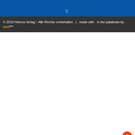
© 2019 Hekma Verlag – Alle Rechte vorbehalten | made with
in the palatinate by
plus
idee