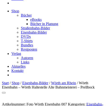
Shop
Bücher
eBooks
Bücher in Planung
Straßenbahn-Bilder
Eisenbahn-Bilder
DVDs
T-Shirts
Bundles
Restposten
Verlag
Autoren
Links
Aktuelles
Kontakt
Start
/
Shop
/
Eisenbahn-Bilder
/
Wörth am Rhein
/ Wörth
Eisenbahn – Wörth Haltestelle Alte Bahnmeisterei – Prellbock
Artikelnummer:
Foto Wörth Eisenbahn 007
Kategorien:
Eisenbahn-