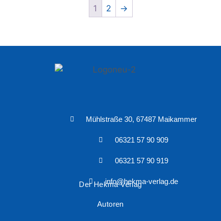
1
2
→
Mühlstraße 30, 67487 Maikammer
06321 57 90 909
06321 57 90 919
info@hekma-verlag.de
Der Hekma Verlag
Autoren