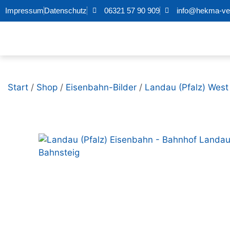
Impressum
Datenschutz
06321 57 90 909
info@hekma-ver
Start
/
Shop
/
Eisenbahn-Bilder
/
Landau (Pfalz) West