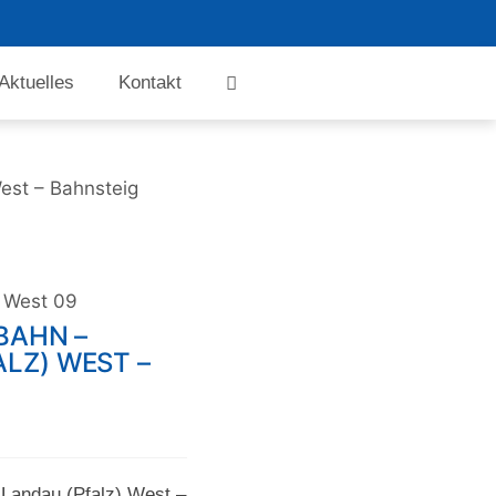
Aktuelles
Kontakt
est – Bahnsteig
z West 09
BAHN –
LZ) WEST –
 Landau (Pfalz) West –