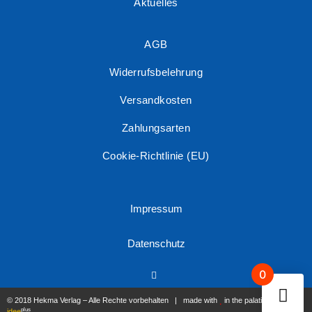
Aktuelles
AGB
Widerrufsbelehrung
Versandkosten
Zahlungsarten
Cookie-Richtlinie (EU)
Impressum
Datenschutz
0
© 2018 Hekma Verlag – Alle Rechte vorbehalten | made with
in the palatinate by
plus
idee