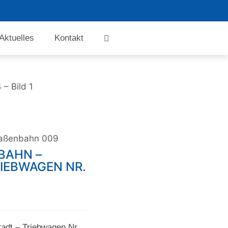
Aktuelles
Kontakt
– Bild 1
traßenbahn 009
HN – E
EBWAGEN NR. 5
tadt – Triebwagen Nr.