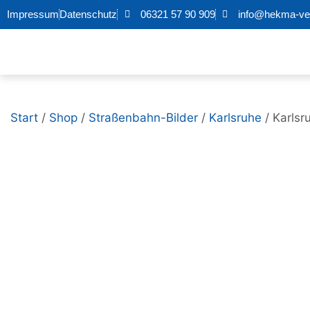
Impressum
Datenschutz
06321 57 90 909
info@hekma-ver
Start
/
Shop
/
Straßenbahn-Bilder
/
Karlsruhe
/ Karlsr