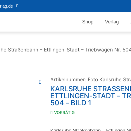
lag.de
Shop
Verlag
uhe Straßenbahn – Ettlingen-Stadt – Triebwagen Nr. 504 
Artikelnummer:
Foto Karlsruhe S
KARLSRUHE STRASSENBA
TTLINGEN-STADT – TRI
04 – BILD 1
VORRÄTIG
Karlsruhe Straßenbahn – Ettlingen-S