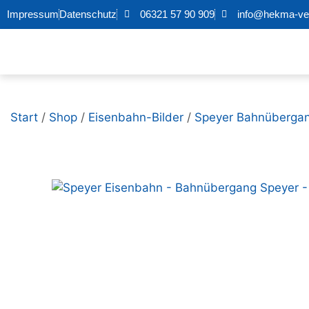
Impressum
Datenschutz
06321 57 90 909
info@hekma-ver
Start
/
Shop
/
Eisenbahn-Bilder
/
Speyer Bahnüberga