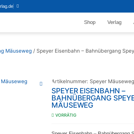
lag.de
Shop
Verlag
ng Mäuseweg
/ Speyer Eisenbahn – Bahnübergang Spe
Artikelnummer:
Speyer Mäuseweg
SPEYER EISENBAHN –
BAHNÜBERGANG SPEYE
MÄUSEWEG
VORRÄTIG
Speyer Eisenbahn – Bahnübergang 