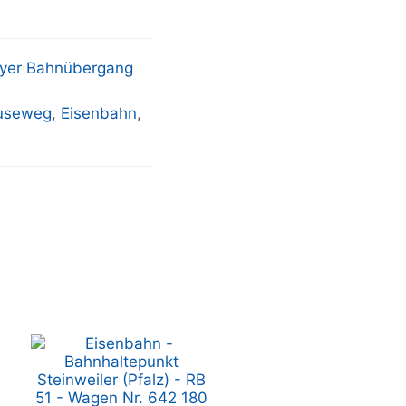
yer Bahnübergang
useweg
,
Eisenbahn
,